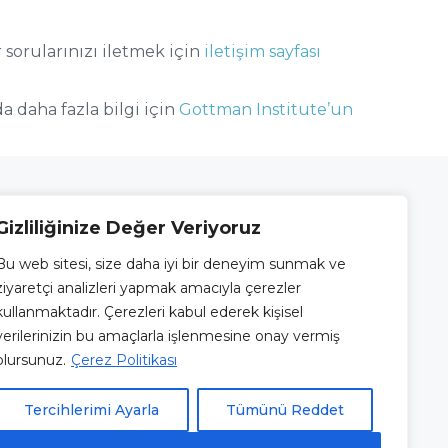
 sorularınızı iletmek için
iletişim sayfası
a daha fazla bilgi için
Gottman Institute’un
Gizliliğinize Değer Veriyoruz
Bu internet sitesinin içeriği ve
uygulamaları, sadece bilgilendirme ve
Bu web sitesi, size daha iyi bir deneyim sunmak ve
.
eğitim amaçlı olup, herhangi bir şekilde
ziyaretçi analizleri yapmak amacıyla çerezler
u /
tıbbi öneri verme veya herhangi bir
kullanmaktadır. Çerezleri kabul ederek kişisel
danışan sağlama amacı ile
verilerinizin bu amaçlarla işlenmesine onay vermiş
oluşturulmamıştır. Sitemizde yer alan
olursunuz.
Çerez Politikası
alıntı ve görüşler açıkça belirtilmediği
takdirde resmi görüşlerini
Tercihlerimi Ayarla
Tümünü Reddet
yansıtmamaktadır.