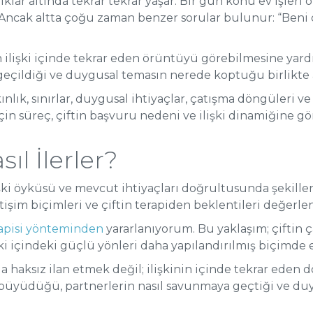
ıklar altında tekrar tekrar yaşar. Bir gün konu ev işleri
lar. Ancak altta çoğu zaman benzer sorular bulunur: “Ben
 ilişki içinde tekrar eden örüntüyü görebilmesine yardım
ildiği ve duygusal temasın nerede koptuğu birlikte an
ınlık, sınırlar, duygusal ihtiyaçlar, çatışma döngüleri ve
u için süreç, çiftin başvuru nedeni ve ilişki dinamiğine gör
sıl İlerler?
ilişki öyküsü ve mevcut ihtiyaçları doğrultusunda şekille
işim biçimleri ve çiftin terapiden beklentileri değerlend
rapisi yönteminden
yararlanıyorum. Bu yaklaşım; çiftin ç
işki içindeki güçlü yönleri daha yapılandırılmış biçimde 
da haksız ilan etmek değil; ilişkinin içinde tekrar eden
a büyüdüğü, partnerlerin nasıl savunmaya geçtiği ve du