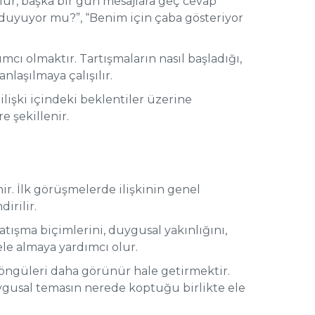
 olur, başka bir gün mesajlara geç cevap
i duyuyor mu?”, “Benim için çaba gösteriyor
cı olmaktır. Tartışmaların nasıl başladığı,
laşılmaya çalışılır.
 ilişki içindeki beklentiler üzerine
e şekillenir.
nir. İlk görüşmelerde ilişkinin genel
irilir.
atışma biçimlerini, duygusal yakınlığını,
ele almaya yardımcı olur.
 döngüleri daha görünür hale getirmektir.
ygusal temasın nerede koptuğu birlikte ele