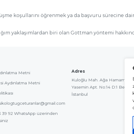
örüşme koşullarını öğrenmek ya da başvuru sürecine dair
ndığım yaklaşımlardan biri olan Gottman yöntemi hakkınd
Adres
dınlatma Metni
Kuloğlu Mah. Ağa Hamamı Sok
si Aydınlatma Metni
Yasemin Apt. No:14 D:1 Beyoğl
itikası
İstanbul
ikologtugceturanlar@gmail.com
 39 92
WhatsApp üzerinden
siniz