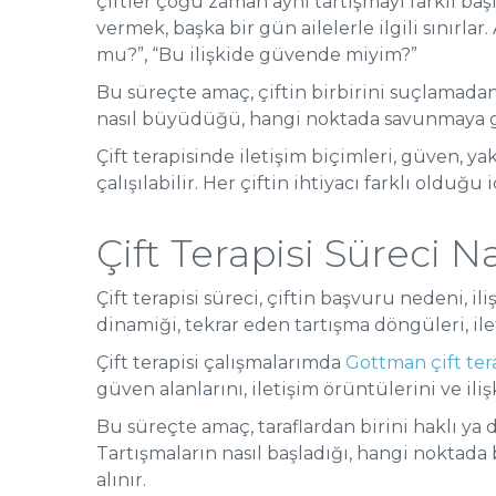
çiftler çoğu zaman aynı tartışmayı farklı başl
vermek, başka bir gün ailelerle ilgili sınır
mu?”, “Bu ilişkide güvende miyim?”
Bu süreçte amaç, çiftin birbirini suçlamadan
nasıl büyüdüğü, hangi noktada savunmaya geç
Çift terapisinde iletişim biçimleri, güven, yak
çalışılabilir. Her çiftin ihtiyacı farklı olduğ
Çift Terapisi Süreci Na
Çift terapisi süreci, çiftin başvuru nedeni, 
dinamiği, tekrar eden tartışma döngüleri, ilet
Çift terapisi çalışmalarımda
Gottman çift te
güven alanlarını, iletişim örüntülerini ve il
Bu süreçte amaç, taraflardan birini haklı ya 
Tartışmaların nasıl başladığı, hangi noktad
alınır.