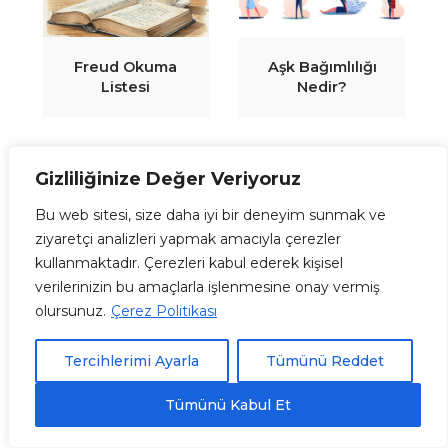
Freud Okuma
Aşk Bağımlılığı
Listesi
Nedir?
Gizliliğinize Değer Veriyoruz
Bu web sitesi, size daha iyi bir deneyim sunmak ve
ziyaretçi analizleri yapmak amacıyla çerezler
kullanmaktadır. Çerezleri kabul ederek kişisel
verilerinizin bu amaçlarla işlenmesine onay vermiş
Göçün Psikolojik
Çocukluk Çağı
olursunuz.
Çerez Politikası
Etkileri Nelerdir?
Travmaları:
Yetişkinlikteki
Etkileri
Tercihlerimi Ayarla
Tümünü Reddet
Tümünü Kabul Et