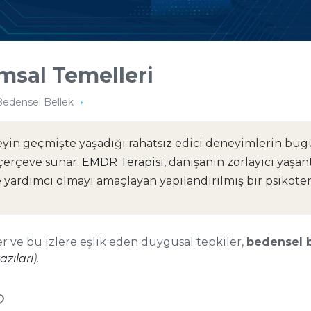
msal Temelleri
Bedensel Bellek
reyin geçmişte yaşadığı rahatsız edici deneyimlerin bu
 çerçeve sunar.
EMDR Terapisi
, danışanın zorlayıcı yaşan
ardımcı olmayı amaçlayan yapılandırılmış bir psikotera
er ve bu izlere eşlik eden duygusal tepkiler,
bedensel b
azıları
)
.
?