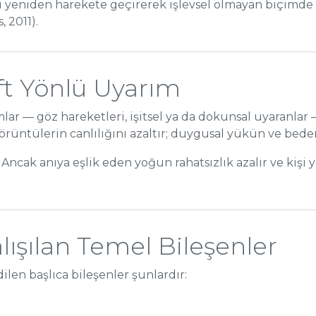
ni yeniden harekete geçirerek işlevsel olmayan biçimde
, 2011).
ft Yönlü Uyarım
ar — göz hareketleri, işitsel ya da dokunsal uyaranlar —
görüntülerin canlılığını azaltır; duygusal yükün ve bed
ncak anıya eşlik eden yoğun rahatsızlık azalır ve kişi 
ışılan Temel Bileşenler
ilen başlıca bileşenler şunlardır: