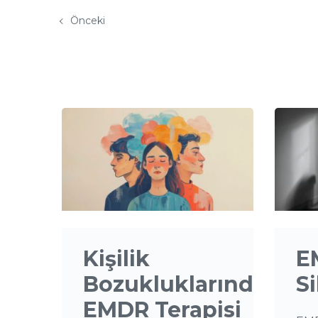
Önceki
Kişilik
E
Bozukluklarında
Si
EMDR Terapisi