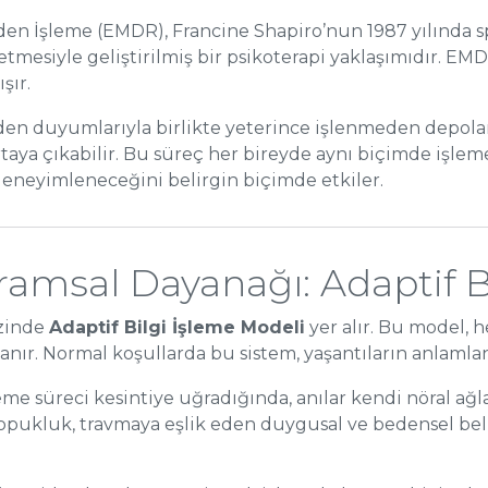
den İşleme (EMDR), Francine Shapiro’nun 1987 yılında s
mesiyle geliştirilmiş bir psikoterapi yaklaşımıdır. EMDR
şır.
en duyumlarıyla birlikte yeterince işlenmeden depolan
aya çıkabilir. Bu süreç her bireyde aynı biçimde işlemez;
eneyimleneceğini belirgin biçimde etkiler.
amsal Dayanağı: Adaptif B
ezinde
Adaptif Bilgi İşleme Modeli
yer alır. Bu model, 
yanır. Normal koşullarda bu sistem, yaşantıların anlamla
me süreci kesintiye uğradığında, anılar kendi nöral ağ
kopukluk, travmaya eşlik eden duygusal ve bedensel bel