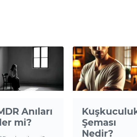
MDR Anıları
Kuşkuculu
ler mi?
Şeması
Nedir?