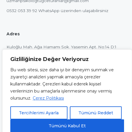
uzmanpsikologtugceturanlar@gmail.com
0532 053 39 92
WhatsApp üzerinden ulaşabilirsiniz
Adres
Kuloğlu Mah. Ağa Hamamı Sok. Yasemin Apt. No:14 D:1
Beyoğlu / İstanbul
Gizliliğinize Değer Veriyoruz
Bu web sitesi, size daha iyi bir deneyim sunmak ve
ziyaretçi analizleri yapmak amacıyla çerezler
kullanmaktadır. Çerezleri kabul ederek kişisel
Bu internet sitesinin içeriği ve uygulamaları, sadece
verilerinizin bu amaçlarla işlenmesine onay vermiş
bilgilendirme ve eğitim amaçlı olup, herhangi bir şekilde tıbbi
olursunuz.
Çerez Politikası
öneri verme veya herhangi bir danışan sağlama amacı ile
oluşturulmamıştır. Sitemizde yer alan alıntı ve görüşler açıkça
Tercihlerimi Ayarla
Tümünü Reddet
belirtilmediği takdirde resmi görüşlerini yansıtmamaktadır.
Tümünü Kabul Et