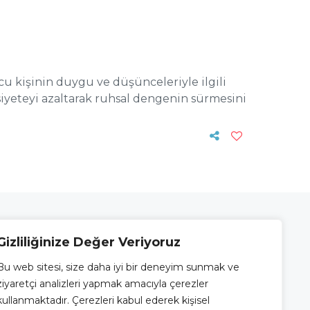
cu kişinin duygu ve düşünceleriyle ilgili
ksiyeteyi azaltarak ruhsal dengenin sürmesini
Gizliliğinize Değer Veriyoruz
Bu internet sitesinin içeriği ve
uygulamaları, sadece bilgilendirme ve
Bu web sitesi, size daha iyi bir deneyim sunmak ve
.
eğitim amaçlı olup, herhangi bir şekilde
ziyaretçi analizleri yapmak amacıyla çerezler
u /
tıbbi öneri verme veya herhangi bir
kullanmaktadır. Çerezleri kabul ederek kişisel