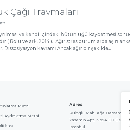
uk Çağı Travmaları
rum
 ayrılması ve kendi içindeki bütünlüğü kaybetmesi sonu
ır ( Bolu ve ark, 2014 ). Ağır stres durumlarda aşırı an
Dissosiyasyon Kavramı Ancak ağır bir şekilde...
Adres
dınlatma Metni
Kuloğlu Mah. Ağa Hamamı Sok
si Aydınlatma Metni
Yasemin Apt. No:14 D:1 Beyoğl
itikası
İstanbul