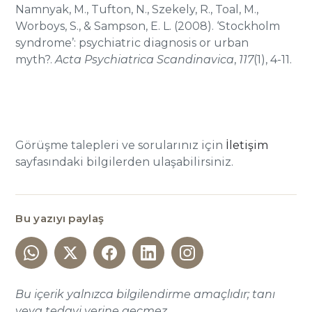
Namnyak, M., Tufton, N., Szekely, R., Toal, M.,
Worboys, S., & Sampson, E. L. (2008). ‘Stockholm
syndrome’: psychiatric diagnosis or urban
myth?.
Acta Psychiatrica Scandinavica
,
117
(1), 4-11.
Görüşme talepleri ve sorularınız için
İletişim
sayfasındaki bilgilerden ulaşabilirsiniz.
Bu yazıyı paylaş
Bu içerik yalnızca bilgilendirme amaçlıdır; tanı
veya tedavi yerine geçmez.