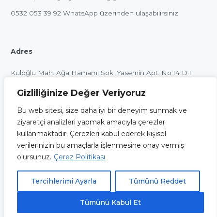
0532 053 39 92
WhatsApp üzerinden ulaşabilirsiniz
Adres
Kuloğlu Mah. Ağa Hamamı Sok. Yasemin Apt. No:14 D:1
Beyoğlu / İstanbul
Gizliliğinize Değer Veriyoruz
Bu web sitesi, size daha iyi bir deneyim sunmak ve
ziyaretçi analizleri yapmak amacıyla çerezler
kullanmaktadır. Çerezleri kabul ederek kişisel
Bu internet sitesinin içeriği ve uygulamaları, sadece
verilerinizin bu amaçlarla işlenmesine onay vermiş
bilgilendirme ve eğitim amaçlı olup, herhangi bir şekilde tıbbi
olursunuz.
Çerez Politikası
öneri verme veya herhangi bir danışan sağlama amacı ile
oluşturulmamıştır. Sitemizde yer alan alıntı ve görüşler açıkça
Tercihlerimi Ayarla
Tümünü Reddet
belirtilmediği takdirde resmi görüşlerini yansıtmamaktadır.
Tümünü Kabul Et