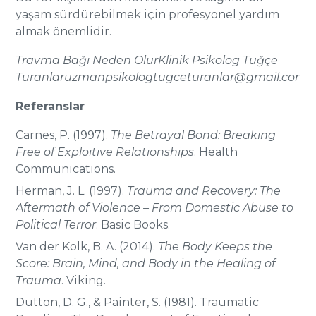
yaşam sürdürebilmek için profesyonel yardım
almak önemlidir.
Travma Bağı Neden Olur
Klinik Psikolog Tuğçe
Turanlar
uzmanpsikologtugceturanlar@gmail.com
Referanslar
Carnes, P. (1997).
The Betrayal Bond: Breaking
Free of Exploitive Relationships
. Health
Communications.
Herman, J. L. (1997).
Trauma and Recovery: The
Aftermath of Violence – From Domestic Abuse to
Political Terror
. Basic Books.
Van der Kolk, B. A. (2014).
The Body Keeps the
Score: Brain, Mind, and Body in the Healing of
Trauma
. Viking.
Dutton, D. G., & Painter, S. (1981). Traumatic