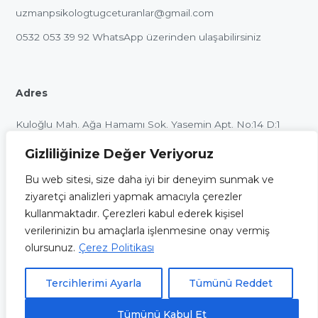
uzmanpsikologtugceturanlar@gmail.com
0532 053 39 92
WhatsApp üzerinden ulaşabilirsiniz
Adres
Kuloğlu Mah. Ağa Hamamı Sok. Yasemin Apt. No:14 D:1
Beyoğlu / İstanbul
Gizliliğinize Değer Veriyoruz
Bu web sitesi, size daha iyi bir deneyim sunmak ve
ziyaretçi analizleri yapmak amacıyla çerezler
kullanmaktadır. Çerezleri kabul ederek kişisel
Bu internet sitesinin içeriği ve uygulamaları, sadece
verilerinizin bu amaçlarla işlenmesine onay vermiş
bilgilendirme ve eğitim amaçlı olup, herhangi bir şekilde tıbbi
olursunuz.
Çerez Politikası
öneri verme veya herhangi bir danışan sağlama amacı ile
oluşturulmamıştır. Sitemizde yer alan alıntı ve görüşler açıkça
Tercihlerimi Ayarla
Tümünü Reddet
belirtilmediği takdirde resmi görüşlerini yansıtmamaktadır.
Tümünü Kabul Et