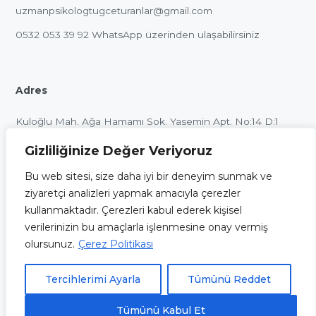
uzmanpsikologtugceturanlar@gmail.com
0532 053 39 92
WhatsApp üzerinden ulaşabilirsiniz
Adres
Kuloğlu Mah. Ağa Hamamı Sok. Yasemin Apt. No:14 D:1
Beyoğlu / İstanbul
Gizliliğinize Değer Veriyoruz
Bu web sitesi, size daha iyi bir deneyim sunmak ve
ziyaretçi analizleri yapmak amacıyla çerezler
kullanmaktadır. Çerezleri kabul ederek kişisel
Bu internet sitesinin içeriği ve uygulamaları, sadece
verilerinizin bu amaçlarla işlenmesine onay vermiş
bilgilendirme ve eğitim amaçlı olup, herhangi bir şekilde tıbbi
olursunuz.
Çerez Politikası
öneri verme veya herhangi bir danışan sağlama amacı ile
oluşturulmamıştır. Sitemizde yer alan alıntı ve görüşler açıkça
Tercihlerimi Ayarla
Tümünü Reddet
belirtilmediği takdirde resmi görüşlerini yansıtmamaktadır.
Tümünü Kabul Et