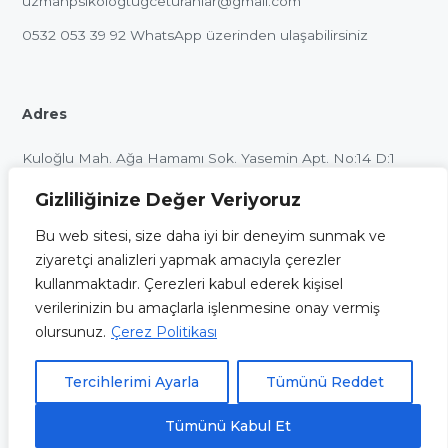
uzmanpsikologtugceturanlar@gmail.com
0532 053 39 92
WhatsApp üzerinden ulaşabilirsiniz
Adres
Kuloğlu Mah. Ağa Hamamı Sok. Yasemin Apt. No:14 D:1
Beyoğlu / İstanbul
Gizliliğinize Değer Veriyoruz
Bu web sitesi, size daha iyi bir deneyim sunmak ve
ziyaretçi analizleri yapmak amacıyla çerezler
kullanmaktadır. Çerezleri kabul ederek kişisel
Bu internet sitesinin içeriği ve uygulamaları, sadece
verilerinizin bu amaçlarla işlenmesine onay vermiş
bilgilendirme ve eğitim amaçlı olup, herhangi bir şekilde tıbbi
olursunuz.
Çerez Politikası
öneri verme veya herhangi bir danışan sağlama amacı ile
oluşturulmamıştır. Sitemizde yer alan alıntı ve görüşler açıkça
Tercihlerimi Ayarla
Tümünü Reddet
belirtilmediği takdirde resmi görüşlerini yansıtmamaktadır.
Tümünü Kabul Et