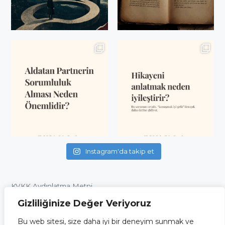
Instagram'da takip et
KVKK Aydınlatma Metni
Gizliliğinize Değer Veriyoruz
Web Sitesi Aydınlatma Metni
Çerez Politikası
Bu web sitesi, size daha iyi bir deneyim sunmak ve