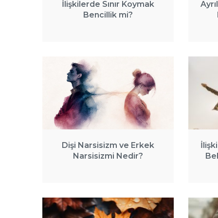
İlişkilerde Sınır Koymak
Ayrı
Bencillik mi?
Dişi Narsisizm ve Erkek
İliş
Narsisizmi Nedir?
Bek