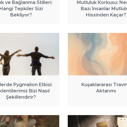
lık ve Bağlanma Stilleri:
Mutluluk Korkusu: N
Hangi Tepkiler Sizi
Bazı İnsanlar Mutlul
Bekliyor?
Hissinden Kaçar?
kilerde Pygmalion Etkisi:
Kuşaklararası Trav
lentilerimiz Bizi Nasıl
Aktarımı
Şekillendirir?