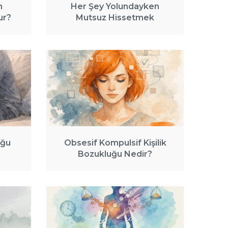
m
Her Şey Yolundayken
ur?
Mutsuz Hissetmek
uğu
Obsesif Kompulsif Kişilik
Bozukluğu Nedir?