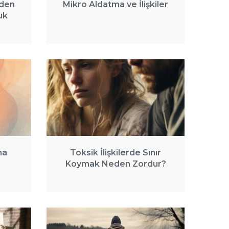
eden
Mikro Aldatma ve İlişkiler
uk
ma
Toksik İlişkilerde Sınır
Koymak Neden Zordur?