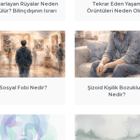
arlayan Rüyalar Neden
Tekrar Eden Yaşa
lür? Bilinçdışının Israrı
Örüntüleri Neden Ol
Sosyal Fobi Nedir?
Şizoid Kişilik Bozukl
Nedir?