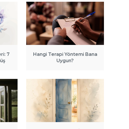
i: 7
Hangi Terapi Yöntemi Bana
üş
Uygun?