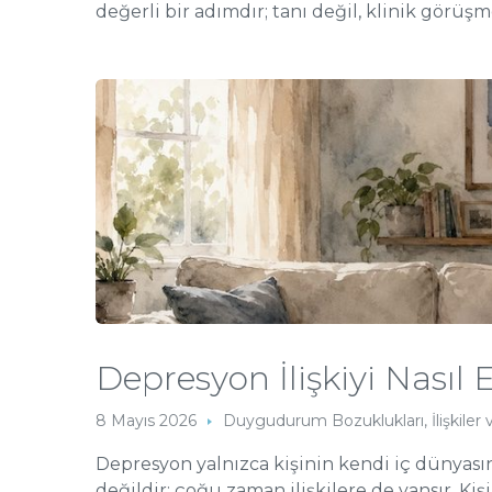
değerli bir adımdır; tanı değil, klinik görüşme
Depresyon İlişkiyi Nasıl E
8 Mayıs 2026
Duygudurum Bozuklukları
,
İlişkile
Depresyon yalnızca kişinin kendi iç dünyası
değildir; çoğu zaman ilişkilere de yansır. Ki