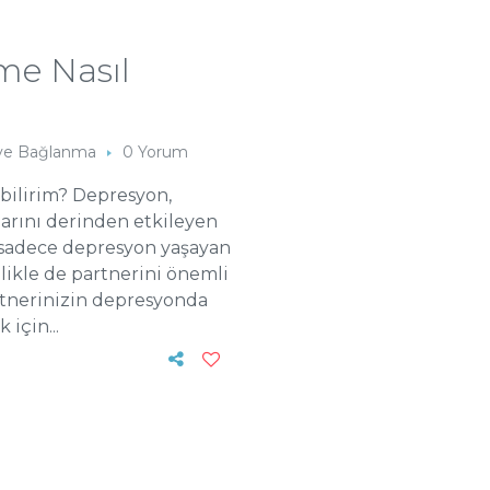
me Nasıl
er ve Bağlanma
0 Yorum
bilirim? Depresyon,
larını derinden etkileyen
m sadece depresyon yaşayan
llikle de partnerini önemli
artnerinizin depresyonda
için...