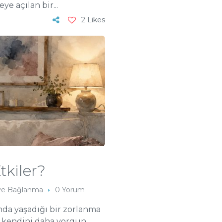
ye açılan bir...
2 Likes
tkiler?
r ve Bağlanma
0 Yorum
nda yaşadığı bir zorlanma
şi kendini daha yorgun,