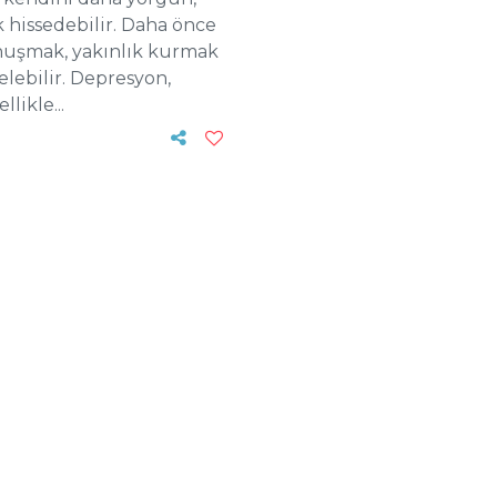
 hissedebilir. Daha önce
onuşmak, yakınlık kurmak
elebilir. Depresyon,
likle...