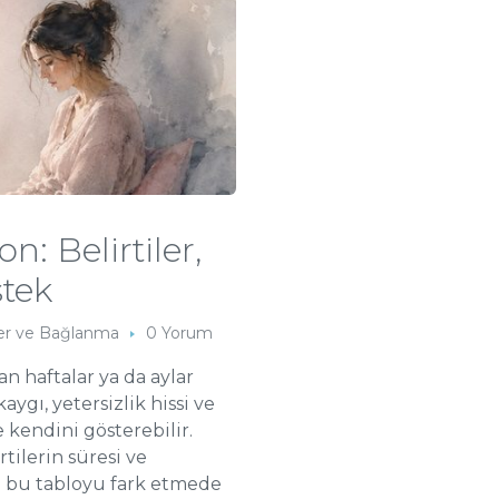
: Belirtiler,
stek
iler ve Bağlanma
0 Yorum
 haftalar ya da aylar
ygı, yetersizlik hissi ve
 kendini gösterebilir.
rtilerin süresi ve
a bu tabloyu fark etmede