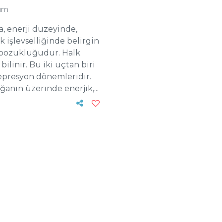
um
, enerji düzeyinde,
 işlevselliğinde belirgin
bozukluğudur. Halk
ilinir. Bu iki uçtan biri
epresyon dönemleridir.
anın üzerinde enerjik,...