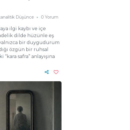
kanalitik Düşünce
0 Yorum
ya ilgi kaybı ve içe
ndelik dilde hüzünle eş
e yalnızca bir duygudurum
dığı özgün bir ruhsal
“kara safra” anlayışına