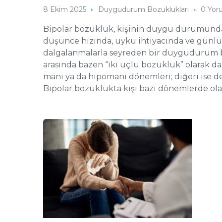
8 Ekim 2025
Duygudurum Bozuklukları
0 Yor
Bipolar bozukluk, kişinin duygu durumunda
düşünce hızında, uyku ihtiyacında ve günlük
dalgalanmalarla seyreden bir duygudurum 
arasında bazen “iki uçlu bozukluk” olarak da b
mani ya da hipomani dönemleri; diğeri ise d
Bipolar bozuklukta kişi bazı dönemlerde olağ