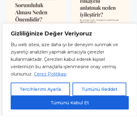
Gizliliğinize Değer Veriyoruz
Bu web sitesi, size daha iyi bir deneyim sunmak ve
Instagram'da takip et
ziyaretçi analizleri yapmak amacıyla çerezler
kullanmaktadır. Çerezleri kabul ederek kişisel
verilerinizin bu amaçlarla işlenmesine onay vermiş
KVKK Aydınlatma Metni
olursunuz.
Çerez Politikası
Web Sitesi Aydınlatma Metni
Çerez Politikası
Tercihlerimi Ayarla
Tümünü Reddet
uzmanpsikologtugceturanlar@gmail.com
Tümünü Kabul Et
0532 053 39 92
WhatsApp üzerinden ulaşabilirsiniz
Adres